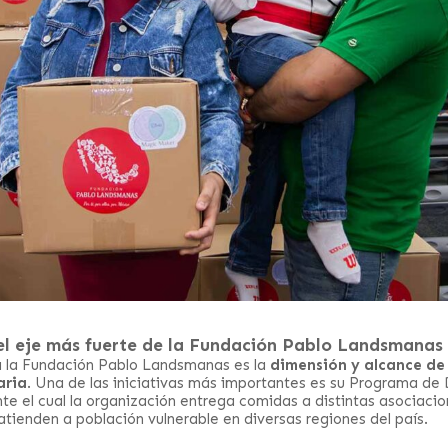
el eje más fuerte de la Fundación Pablo Landsmanas
 a la Fundación Pablo Landsmanas es la
dimensión y alcance de 
aria
. Una de las iniciativas más importantes es su Programa de
e el cual la organización entrega comidas a distintas asociacion
atienden a población vulnerable en diversas regiones del país.