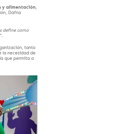
n y alimentación
,
ción, Dafna
os define como
”.
ganización, tanto
e la necesidad de
ida que permita a