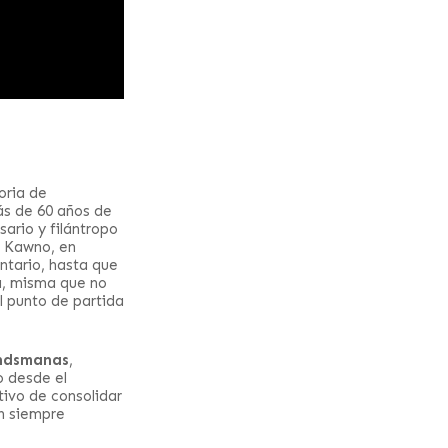
oria de
ás de 60 años de
sario y filántropo
a Kawno, en
ntario, hasta que
ía, misma que no
l punto de partida
andsmanas
,
o desde el
etivo de consolidar
en siempre