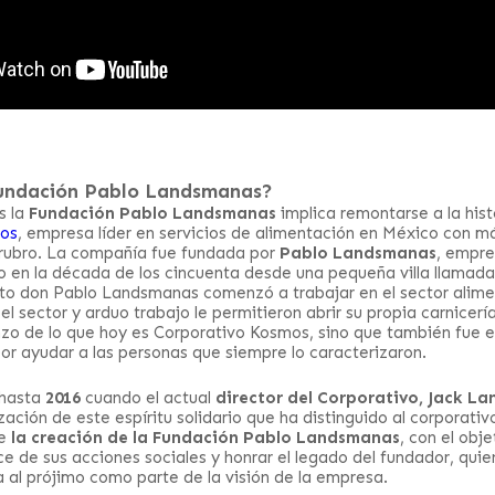
Fundación Pablo Landsmanas?
s la
Fundación Pablo Landsmanas
implica remontarse a la hist
os
, empresa líder en servicios de alimentación en México con m
 rubro. La compañía fue fundada por
Pablo Landsmanas
, empre
o en la década de los cincuenta desde una pequeña villa llamad
to don Pablo Landsmanas comenzó a trabajar en el sector alime
el sector y arduo trabajo le permitieron abrir su propia carnicer
nzo de lo que hoy es Corporativo Kosmos, sino que también fue e
por ayudar a las personas que siempre lo caracterizaron.
 hasta
2016
cuando el actual
director del Corporativo, Jack L
zación de este espíritu solidario que ha distinguido al corporativ
te
la creación de la Fundación Pablo Landsmanas
, con el obj
ce de sus acciones sociales y honrar el legado del fundador, qui
 al prójimo como parte de la visión de la empresa.