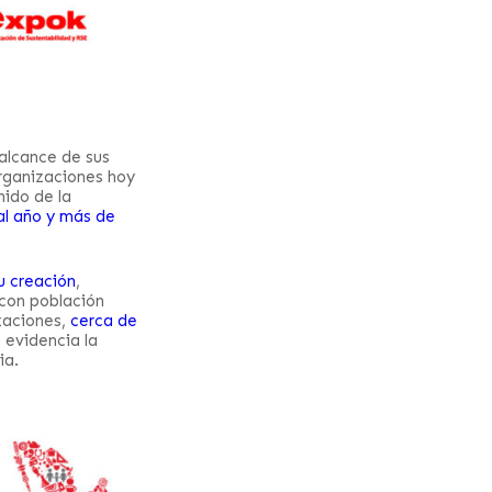
alcance de sus
rganizaciones hoy
nido de la
al año y más de
u creación
,
con población
zaciones,
cerca de
e evidencia la
ia.