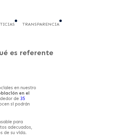
TICIAS
TRANSPARENCIA
ué es referente
ociales en nuestro
oblación en el
rededor de
35
ocen si podrán
nsable para
ntos adecuados,
s de su vida.