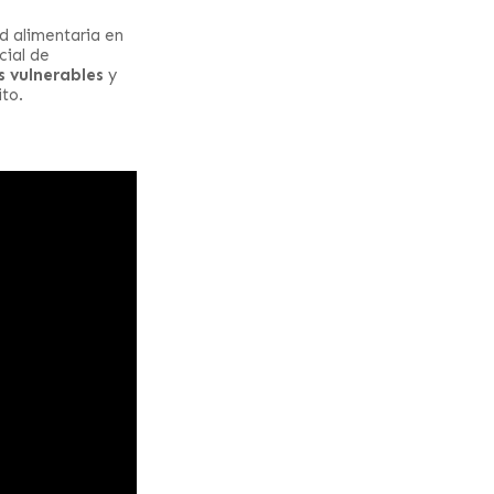
d alimentaria en
cial de
s vulnerables
y
to.