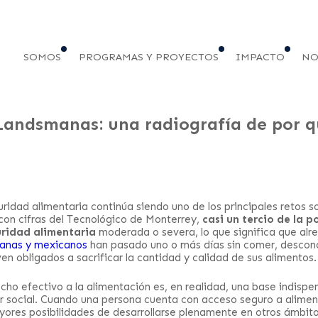
SOMOS
PROGRAMAS Y PROYECTOS
IMPACTO
NO
andsmanas: una radiografía de por q
ridad alimentaria continúa siendo uno de los principales retos s
con cifras del Tecnológico de Monterrey,
casi un tercio de la p
uridad alimentaria
moderada o severa, lo que significa que al
canas y mexicanos
han pasado uno o más días sin comer, descon
en obligados a sacrificar la cantidad y calidad de sus alimentos.
echo efectivo a la alimentación es, en realidad, una base indispe
ar social. Cuando una persona cuenta con acceso seguro a alime
ores posibilidades de desarrollarse plenamente en otros ámbito