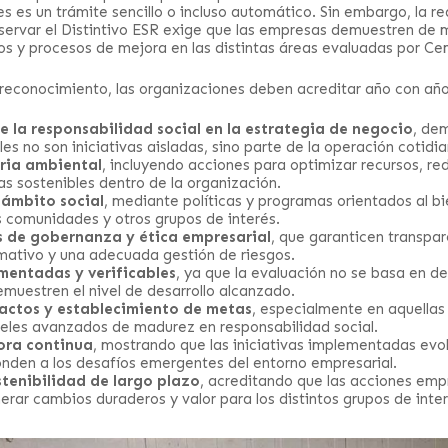
s es un trámite sencillo o incluso automático. Sin embargo, la r
nservar el Distintivo ESR exige que las empresas demuestren de
os y procesos de mejora en las distintas áreas evaluadas por Ce
reconocimiento, las organizaciones deben acreditar año con añ
e la responsabilidad social en la estrategia de negocio
, de
es no son iniciativas aisladas, sino parte de la operación cotidia
ria ambiental
, incluyendo acciones para optimizar recursos, re
as sostenibles dentro de la organización.
 ámbito social
, mediante políticas y programas orientados al bi
s comunidades y otros grupos de interés.
s de gobernanza y ética empresarial
, que garanticen transpar
ativo y una adecuada gestión de riesgos.
mentadas y verificables
, ya que la evaluación no se basa en de
muestren el nivel de desarrollo alcanzado.
actos y establecimiento de metas
, especialmente en aquella
eles avanzados de madurez en responsabilidad social.
ora continua
, mostrando que las iniciativas implementadas evo
onden a los desafíos emergentes del entorno empresarial.
tenibilidad de largo plazo
, acreditando que las acciones emp
rar cambios duraderos y valor para los distintos grupos de inter