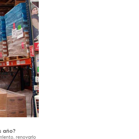
s año?
miento, renovarlo