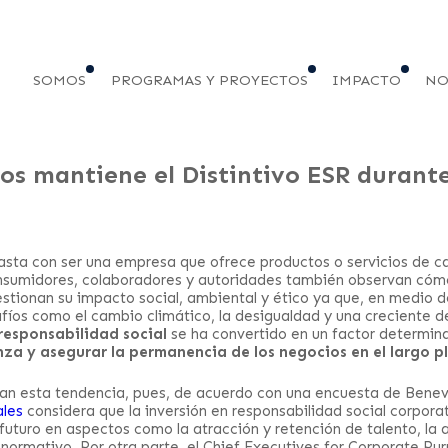
SOMOS
PROGRAMAS Y PROYECTOS
IMPACTO
NO
os mantiene el Distintivo ESR durant
sta con ser una empresa que ofrece productos o servicios de ca
onsumidores, colaboradores y autoridades también observan cóm
stionan su impacto social, ambiental y ético ya que, en medio 
íos como el cambio climático, la desigualdad y una creciente
 responsabilidad social
se ha convertido en un factor determin
nza y asegurar la permanencia de los negocios en el largo p
an esta tendencia, pues, de acuerdo con una encuesta de Benev
ales
considera que la inversión en responsabilidad social corpora
uturo en aspectos como la atracción y retención de talento, la a
 normativo. Por otra parte, el Chief Executives for Corporate Pu