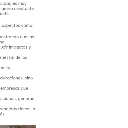
ealidad es muy
 manera constante
mefi.
o aspectos como:
mostrando que las
na.
ducir impactos y
enestar de los
encia,
claraciones, sino
s empresas que
lucionan, generan
rendidas tienen la
és.