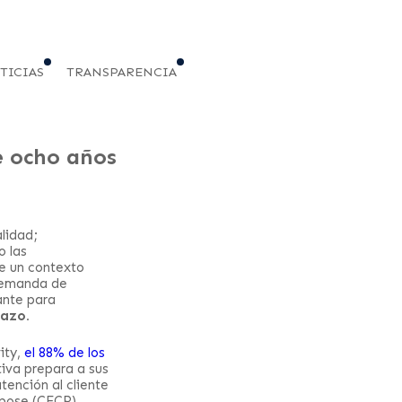
TICIAS
TRANSPARENCIA
e ocho años
lidad;
o las
de un contexto
 demanda de
ante para
lazo.
ity,
el 88% de los
tiva prepara a sus
tención al cliente
rpose (CECP)