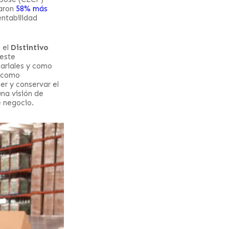
raron
58% más
entabilidad
 el
Distintivo
 este
ariales y como
s como
er y conservar el
una visión de
e negocio.