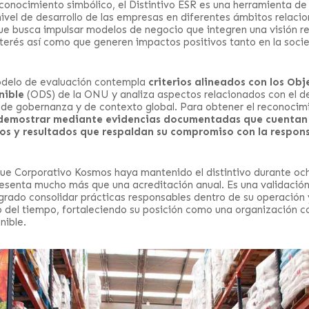
econocimiento simbólico, el Distintivo ESR es una herramienta de
nivel de desarrollo de las empresas en diferentes ámbitos relaci
que busca impulsar modelos de negocio que integren una visión r
nterés así como que generen impactos positivos tanto en la soci
odelo de evaluación contempla
criterios alineados con los Obj
nible
(ODS) de la ONU y analiza aspectos relacionados con el 
, de gobernanza y de contexto global. Para obtener el reconocimi
demostrar mediante evidencias documentadas que cuentan 
sos y resultados que respaldan su compromiso con la respons
que Corporativo Kosmos haya mantenido el distintivo durante oc
esenta mucho más que una acreditación anual. Es una validació
grado consolidar prácticas responsables dentro de su operación
go del tiempo, fortaleciendo su posición como una organización
nible.