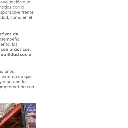
 evaluación que
onados con la
esponsable frente
edad, como en el
etivos de
desempeño
ento, las
con prácticas,
abilidad social
ho años
n externa de que
 y mantenerlas
 comprometida con