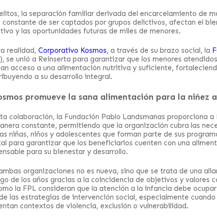
elitos, la separación familiar derivada del encarcelamiento de m
o constante de ser captados por grupos delictivos, afectan el bi
itivo y las oportunidades futuras de miles de menores.
a realidad,
Corporativo Kosmos
, a través de su brazo social, la
F
, se unió a Reinserta para garantizar que los menores atendidos
n acceso a una alimentación nutritiva y suficiente, fortaleciend
ribuyendo a su desarrollo integral.
smos promueve la sana alimentación para la niñez a
ta colaboración, la Fundación Pablo Landsmanas proporciona a 
anera constante, permitiendo que la organización cubra las nec
las niñas, niños y adolescentes que forman parte de sus program
al para garantizar que los beneficiarios cuenten con una alime
nsable para su bienestar y desarrollo.
 ambas organizaciones no es nueva, sino que se trata de una ali
rgo de los años gracias a la coincidencia de objetivos y valores 
omo la FPL consideran que la atención a la infancia debe ocupar 
 de las estrategias de intervención social, especialmente cuando
ntan contextos de violencia, exclusión o vulnerabilidad.