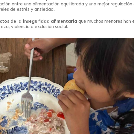
ación entre una alimentación equilibrada y una mejor regulación 
les de estrés y ansiedad.
ectos de la inseguridad alimentaria
que muchos menores han 
za, violencia o exclusión social.