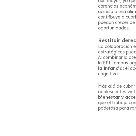
aún mayor, ya que
carencias económic
acceso a una alim
contribuye a cubr
puedan crecer de 
oportunidades.
Restituir dere
La colaboración 
estratégicas pued
Al combinar la at
la FPL, ambas org
la infancia
: el a
cognitivo.
Más allá de cubri
adolescentes víct
bienestar y acc
que el trabajo co
poderosa para rom