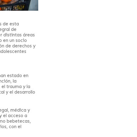
s de esta
egral de
r distintas áreas
o en un socio
ión de derechos y
 adolescentes
han estado en
ción, la
el trauma y la
l y el desarrollo
legal, médica y
y el acceso a
como bebetecas,
ios, con el