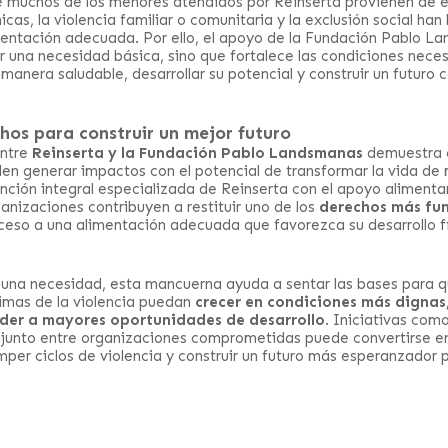
 muchos de los menores atendidos por Reinserta provienen de e
as, la violencia familiar o comunitaria y la exclusión social han 
entación adecuada. Por ello, el apoyo de la Fundación Pablo L
ir una necesidad básica, sino que fortalece las condiciones nece
manera saludable, desarrollar su potencial y construir un futuro
chos para construir un mejor futuro
entre
Reinserta y la Fundación Pablo Landsmanas
demuestra c
en generar impactos con el potencial de transformar la vida de 
ención integral especializada de Reinserta con el apoyo alimenta
anizaciones contribuyen a restituir uno de los
derechos más fu
cceso a una alimentación adecuada que favorezca su desarrollo f
r una necesidad, esta mancuerna ayuda a sentar las bases para qu
imas de la violencia puedan
crecer en condiciones más dignas,
eder a mayores oportunidades de desarrollo
. Iniciativas com
njunto entre organizaciones comprometidas puede convertirse e
per ciclos de violencia y construir un futuro más esperanzador pa