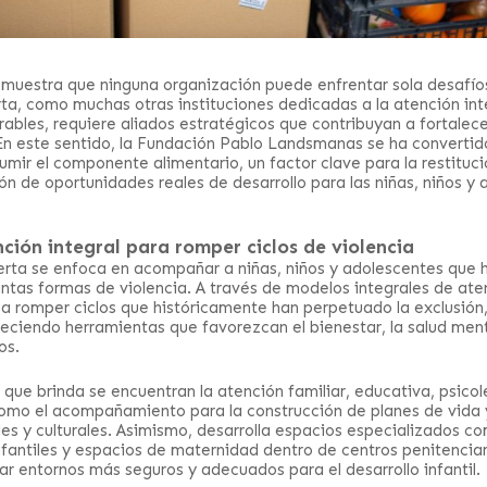
muestra que ninguna organización puede enfrentar sola desafío
ta, como muchas otras instituciones dedicadas a la atención int
ables, requiere aliados estratégicos que contribuyan a fortalece
En este sentido, la Fundación Pablo Landsmanas se ha convertid
umir el componente alimentario, un factor clave para la restituc
ón de oportunidades reales de desarrollo para las niñas, niños y
nción integral para romper ciclos de violencia
erta se enfoca en acompañar a niñas, niños y adolescentes que 
ntas formas de violencia. A través de modelos integrales de aten
a romper ciclos que históricamente han perpetuado la exclusión, 
reciendo herramientas que favorezcan el bienestar, la salud menta
os.
s que brinda se encuentran la atención familiar, educativa, psico
 como el acompañamiento para la construcción de planes de vida 
les y culturales. Asimismo, desarrolla espacios especializados 
nfantiles y espacios de maternidad dentro de centros penitenciar
ar entornos más seguros y adecuados para el desarrollo infantil.