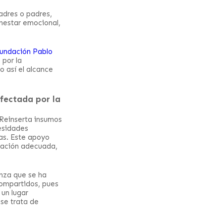
adres o padres,
enestar emocional,
undación Pablo
 por la
o así el alcance
fectada por la
Reinserta insumos
esidades
as. Este apoyo
ntación adecuada,
anza que se ha
compartidos, pues
un lugar
 se trata de