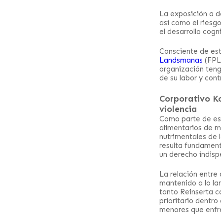
La exposición a d
así como el riesg
el desarrollo cogn
Consciente de est
Landsmanas
(FPL)
organización tenga
de su labor y cont
Corporativo Ko
violencia
Como parte de es
alimentarios de m
nutrimentales de 
resulta fundament
un derecho indispe
La relación entre
mantenido a lo la
tanto Reinserta c
prioritario dentro
menores que enfre