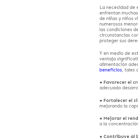
La necesidad de e
enfrentan muchas 
de niñas y niños 
numerosos menore
las condiciones d
circunstancias co
proteger sus derec
Y en medio de est
ventaja significa
alimentación adec
beneficios
, tales
●
Favorecer el cr
adecuado desarrol
●
Fortalecer el 
mejorando la cap
●
Mejorar el ren
a la concentración
●
Contribuye al 