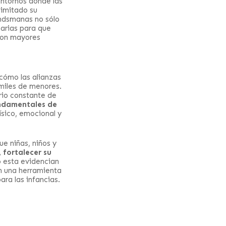
ntornos donde las
limitado su
andsmanas no sólo
sarias para que
 con mayores
ómo las alianzas
miles de menores.
rio constante de
ndamentales de
ísico, emocional y
e niñas, niños y
 fortalecer su
o esta evidencian
n una herramienta
ra las infancias.