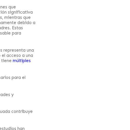
ones que
ón significativa
as, mientras que
enamente debido a
adres. Estas
nsable para
s representa una
o el acceso a una
e tiene
múltiples
sarios para el
dades y
cuada contribuye
estudios han