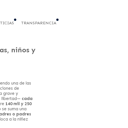
TICIAS
TRANSPARENCIA
s, niños y
iendo una de las
aciones de
a grave y
a libertad—
cada
tre
140 mil y 250
lo se suma una
madres o padres
loca a la niñez