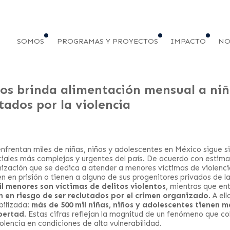
SOMOS
PROGRAMAS Y PROYECTOS
IMPACTO
NO
s brinda alimentación mensual a niña
tados por la violencia
enfrentan miles de niñas, niños y adolescentes en México sigue s
iales más complejas y urgentes del país. De acuerdo con estim
zación que se dedica a atender a menores víctimas de violenci
 en prisión o tienen a alguno de sus progenitores privados de l
l menores son víctimas de delitos violentos
, mientras que en
n en riesgo de ser reclutados por el crimen organizado
. A el
bilizada:
más de 500 mil niñas, niños y adolescentes tienen 
ibertad
. Estas cifras reflejan la magnitud de un fenómeno que co
olencia en condiciones de alta vulnerabilidad.