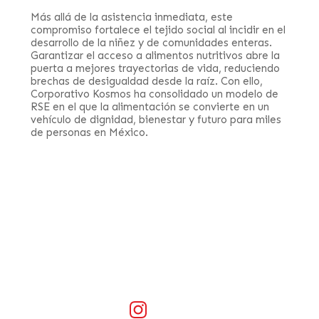
Más allá de la asistencia inmediata, este
compromiso fortalece el tejido social al incidir en el
desarrollo de la niñez y de comunidades enteras.
Garantizar el acceso a alimentos nutritivos abre la
puerta a mejores trayectorias de vida, reduciendo
brechas de desigualdad desde la raíz. Con ello,
Corporativo Kosmos ha consolidado un modelo de
RSE en el que la alimentación se convierte en un
vehículo de dignidad, bienestar y futuro para miles
de personas en México.
Contacto
fpl@fundacionpablolandsmanas.org
Tel. +52 (55) 2282-2600
Instagram